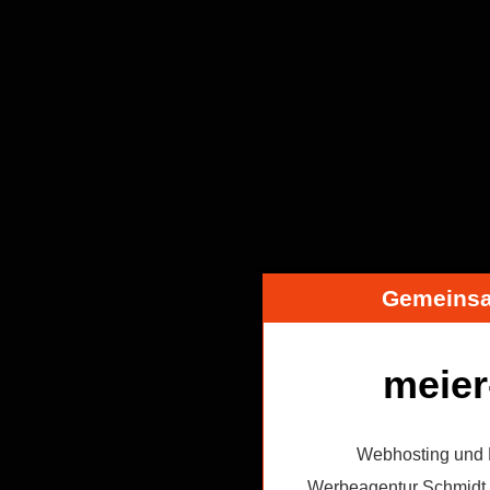
Gemeinsam
meier
Webhosting und D
Werbeagentur Schmidt G